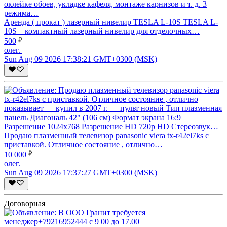
Аренда ( прокат ) лазерный нивелир TESLA L-10S TESLA L-
10S – компактный лазерный нивелир для отделочных…
500
олег.
Sun Aug 09 2026 17:38:21 GMT+0300 (MSK)
Продаю плазменный телевизор panasonic viera tx-r42el7ks с
приставкой. Отличное состояние , отлично…
10 000
олег.
Sun Aug 09 2026 17:37:27 GMT+0300 (MSK)
Договорная