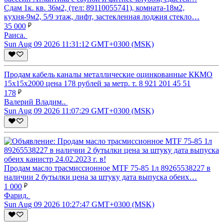
Сдам 1к. кв. 36м2, (тел: 89110055741), комната-18м2,
кухня-9м2, 5/9 этаж, лифт, застекленная лоджия стекло…
35 000
Раиса.
Sun Aug 09 2026 11:31:12 GMT+0300 (MSK)
Продам кабель каналы металлические оцинкованные ККМО
15х15х2000 цена 178 рублей за метр. т. 8 921 201 45 51
178
Валерий Владим..
Sun Aug 09 2026 11:07:29 GMT+0300 (MSK)
Продам масло трасмиссионное MTF 75-85 1л 89265538227 в
наличии 2 бутылки цена за штуку дата выпуска обеих…
1 000
Фарид.
Sun Aug 09 2026 10:27:47 GMT+0300 (MSK)